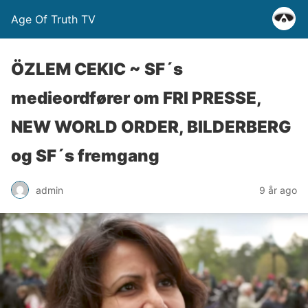
Age Of Truth TV
ÖZLEM CEKIC ~ SF´s
medieordfører om FRI PRESSE,
NEW WORLD ORDER, BILDERBERG
og SF´s fremgang
admin
9 år ago